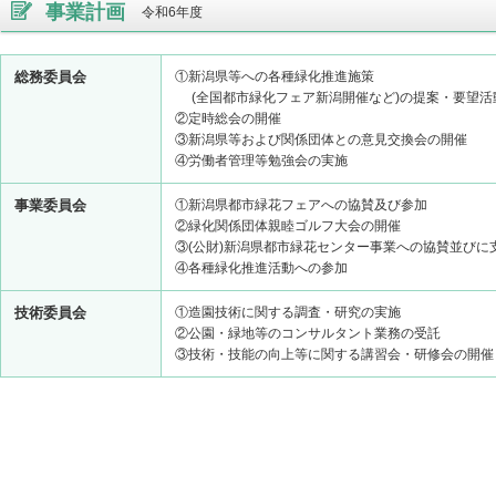
事業計画
令和6年度
総務委員会
①新潟県等への各種緑化推進施策
(全国都市緑化フェア新潟開催など)の提案・要望
②定時総会の開催
③新潟県等および関係団体との意見交換会の開催
④労働者管理等勉強会の実施
事業委員会
①新潟県都市緑花フェアへの協賛及び参加
②緑化関係団体親睦ゴルフ大会の開催
③(公財)新潟県都市緑花センター事業への協賛並びに
④各種緑化推進活動への参加
技術委員会
①造園技術に関する調査・研究の実施
②公園・緑地等のコンサルタント業務の受託
③技術・技能の向上等に関する講習会・研修会の開催