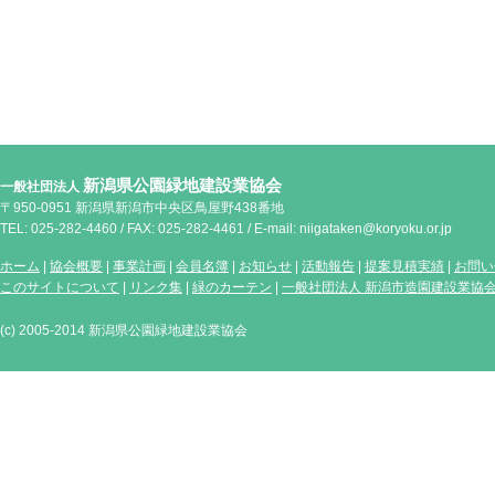
新潟県公園緑地建設業協会
一般社団法人
〒950-0951 新潟県新潟市中央区鳥屋野438番地
TEL: 025-282-4460 / FAX: 025-282-4461 / E-mail: niigataken@koryoku.or.jp
ホーム
|
協会概要
|
事業計画
|
会員名簿
|
お知らせ
|
活動報告
|
提案見積実績
|
お問い
このサイトについて
|
リンク集
|
緑のカーテン
|
一般社団法人 新潟市造園建設業協
(c) 2005-2014 新潟県公園緑地建設業協会