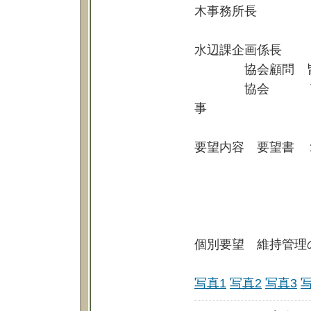
木事務所長
渡辺西区建設
水辺課企画係長
協会顧問 皆川
協会 荒川理事
事
広瀬監事
要望内容 要望書 
２花と緑の
３担い
４全国都
５防災公
個別要望 維持管理
写真1
写真2
写真3