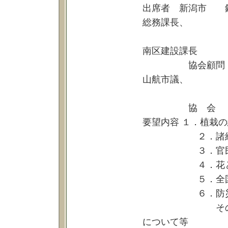
出席者 新潟市 鈴
総務課長、
明間技術管
南区建設課長
協会顧問 皆川
山航市議、
小野照
協 会 荒川
要望内容 １．植栽
２．諸経費
３．官民連携に
４．花と緑の都
５．全国都市
６．防災公園
その他、森林
について等