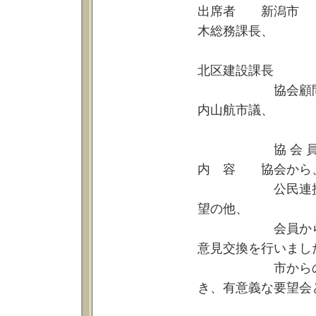
出席者 新潟市 
木総務課長、
樋口技術管
北区建設課長
協会顧問 皆川
内山航市議、
小野
協 会 員 荒
内 容 協会から、
公民連携による
望の他、
会員からの個別
意見交換を行いまし
市からの具体的
き、有意義な要望会