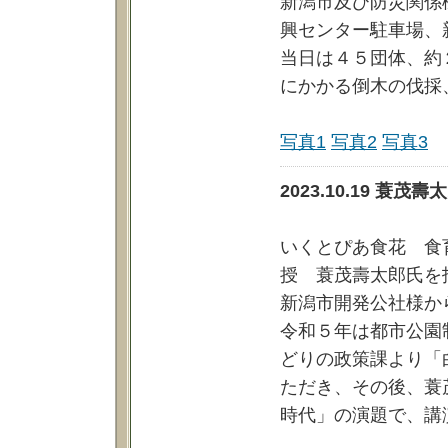
新潟市及び防災関係
興センター駐車場、
当日は４５団体、約
にかかる倒木の伐採
写真1
写真2
写真3
2023.10.19 
いくとぴあ食花 食
授 蓑茂壽太郎氏を
新潟市開発公社様か
令和５年は都市公園
どりの政策課より「
ただき、その後、蓑
時代」の演題で、講