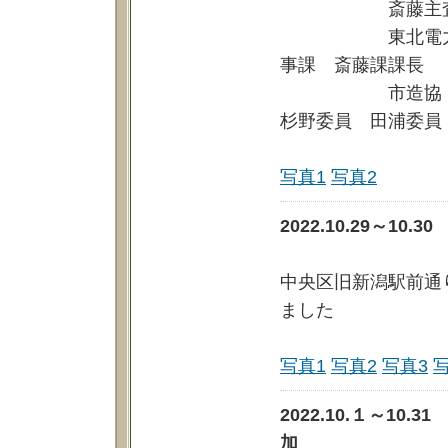
斎藤主
東北電力ネット
事課 斎藤課課長
市造協 玉木理
杉野委員 田浦委員
写真1
写真2
2022.10.29～1
中央区旧新潟駅前通
ました
写真1
写真2
写真3
2022.10.１～1
加