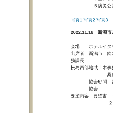
５防災公園の
写真1
写真2
写真3
2022.11.16 
会場 ホテルイタ
出席者 新潟市 鈴
務課長
松島西部地域土木事
桑原東区建設
協会顧問 皆川
協会 荒川理
要望内容 要望書 
２花と緑の都
３全国都市