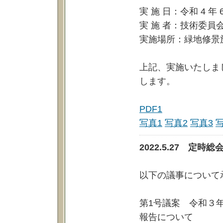
実 施 日：令和 4 年 
実 施 者：技術委
実施場所：緑地修景
上記、実施いたしま
します。
PDF1
写真1
写真2
写真3
2022.5.27 
以下の議事について
第1号議案 令和３
報告について