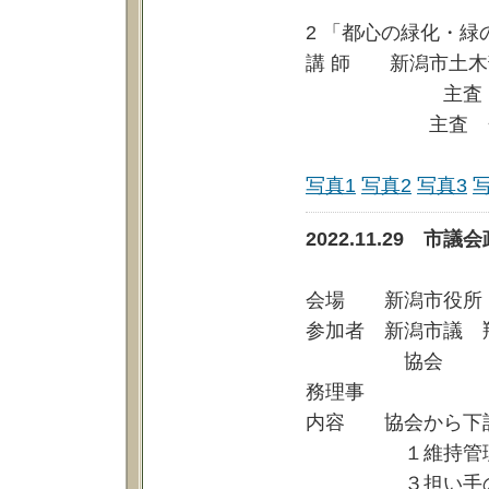
2 「都心の緑化・
講 師 新潟市土木
主査 上石
主査 金子
写真1
写真2
写真3
2022.11.29 
会場 新潟市役所
参加者 新潟市議 
協会 荒川理事
務理事
内容 協会から下
１維持管理の充
３担い手の確保