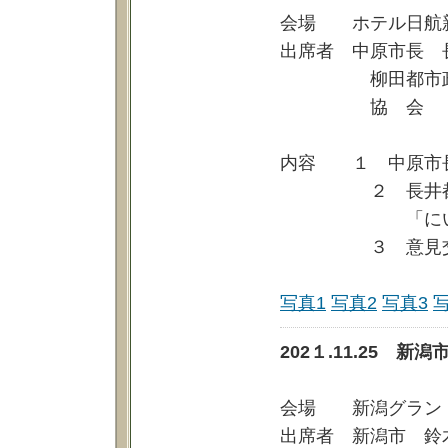
会場 ホテル日航新
出席者 中原市長
柳田都市政策部
協 会 荒川理
松田事業提
内容 １ 中原市長
２ 長井都心の
「にいがた２
３ 意見交
写真1
写真2
写真3
202１.11.25 
会場 新潟グラン
出席者 新潟市 鈴