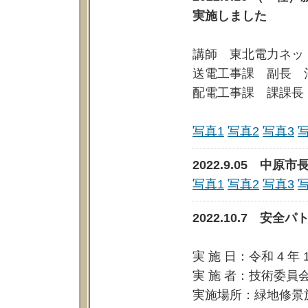
実施しました
講師 東北電力ネッ
送電工事課 副長 
配電工事課 課課長
写真1
写真2
写真3
2022.9.05 
写真1
写真2
写真3
2022.10.7 安
実 施 日：令和 4 年 
実 施 者：技術委
実施場所：緑地修景