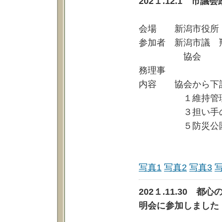
202１.12.1 
会場 新潟市役所
参加者 新潟市議 
協会 荒川理事
務理事
内容 協会から下
１維持管理の充
３担い手の確保
５防災公園の
写真1
写真2
写真3
202１.11.30
明会に参加しました