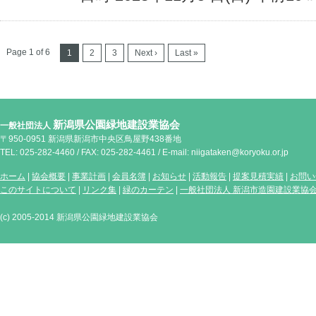
Page 1 of 6
1
2
3
Next ›
Last »
新潟県公園緑地建設業協会
一般社団法人
〒950-0951 新潟県新潟市中央区鳥屋野438番地
TEL: 025-282-4460 / FAX: 025-282-4461 / E-mail: niigataken@koryoku.or.jp
ホーム
|
協会概要
|
事業計画
|
会員名簿
|
お知らせ
|
活動報告
|
提案見積実績
|
お問い
このサイトについて
|
リンク集
|
緑のカーテン
|
一般社団法人 新潟市造園建設業協
(c) 2005-2014 新潟県公園緑地建設業協会